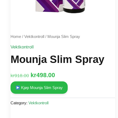
Home
/
Vektkontroll
/ Mounja Slim Spray
Vektkontroll
Mounja Slim Spray
Original
Current
kr
498.00
kr
918.00
price
price
Kjøp Mounja Slim Spray
was:
is:
Category:
Vektkontroll
kr918.00.
kr498.00.