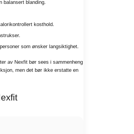
n balansert blanding.
orikontrollert kosthold.
nstrukser.
or personer som ønsker langsiktighet.
fekter av Nexfit bør sees i sammenheng
iksjon, men det bør ikke erstatte en
exfit