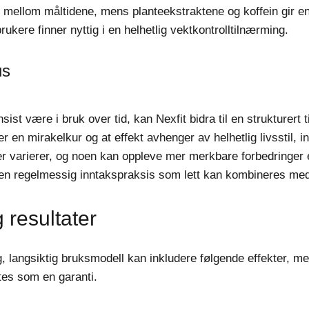
e mellom måltidene, mens planteekstraktene og koffein gir e
ere finner nyttig i en helhetlig vektkontrolltilnærming.
us
st være i bruk over tid, kan Nexfit bidra til en strukturert t
r en mirakelkur og at effekt avhenger av helhetlig livsstil, in
ner varierer, og noen kan oppleve mer merkbare forbedringe
tte en regelmessig inntakspraksis som lett kan kombineres me
 resultater
g, langsiktig bruksmodell kan inkludere følgende effekter, men 
ntes som en garanti.