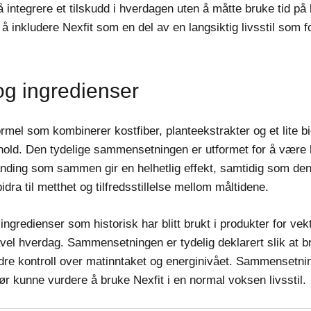
å integrere et tilskudd i hverdagen uten å måtte bruke tid p
ett å inkludere Nexfit som en del av en langsiktig livsstil so
g ingredienser
mel som kombinerer kostfiber, planteekstrakter og et lite b
thold. Den tydelige sammensetningen er utformet for å være l
nding som sammen gir en helhetlig effekt, samtidig som den 
ra til metthet og tilfredsstillelse mellom måltidene.
gredienser som historisk har blitt brukt i produkter for vekt
avel hverdag. Sammensetningen er tydelig deklarert slik at 
edre kontroll over matinntaket og energinivået. Sammensetn
 bør kunne vurdere å bruke Nexfit i en normal voksen livsstil.