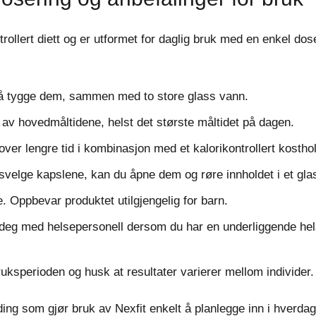
trollert diett og er utformet for daglig bruk med en enkel dos
n å tygge dem, sammen med to store glass vann.
 av hovedmåltidene, helst det største måltidet på dagen.
 over lengre tid i kombinasjon med et kalorikontrollert kostho
 svelge kapslene, kan du åpne dem og røre innholdet i et gla
. Oppbevar produktet utilgjengelig for barn.
 deg med helsepersonell dersom du har en underliggende hels
ruksperioden og husk at resultater varierer mellom individer.
nding som gjør bruk av Nexfit enkelt å planlegge inn i hverda