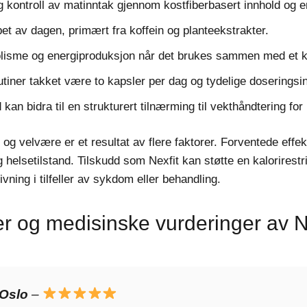
g kontroll av matinntak gjennom kostfiberbasert innhold og e
et av dagen, primært fra koffein og planteekstrakter.
lisme og energiproduksjon når det brukes sammen med et kal
rutiner takket være to kapsler per dag og tydelige doseringsi
d kan bidra til en strukturert tilnærming til vekthåndtering f
p og velvære er et resultat av flere faktorer. Forventede ef
 helsetilstand. Tilskudd som Nexfit kan støtte en kalorirestr
ivning i tilfeller av sykdom eller behandling.
 og medisinske vurderinger av N
 Oslo
–