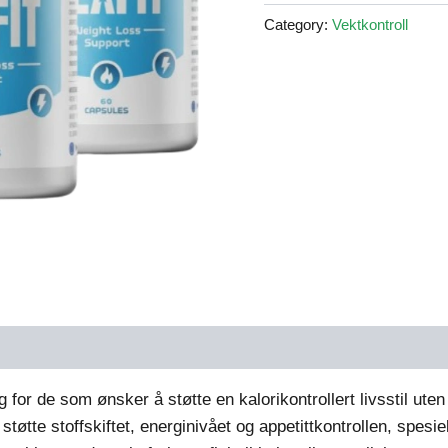
kr899.00.
k
Category:
Vektkontroll
 for de som ønsker å støtte en kalorikontrollert livsstil uten
å støtte stoffskiftet, energinivået og appetittkontrollen, spe