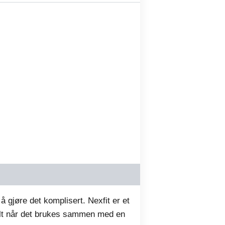
r429.00.
 å gjøre det komplisert. Nexfit er et
sielt når det brukes sammen med en